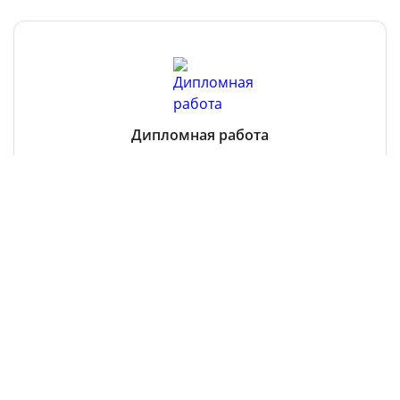
Дипломная работа
Все услуги
Остались вопросы?
Чтобы получить консультацию, оставьте заявку
здесь
или
позвоните нам
8-800-350-69-31